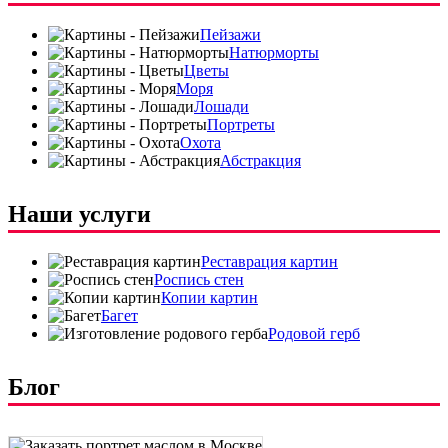
Пейзажи
Натюрморты
Цветы
Моря
Лошади
Портреты
Охота
Абстракция
Наши услуги
Реставрация картин
Роспись стен
Копии картин
Багет
Родовой герб
Блог