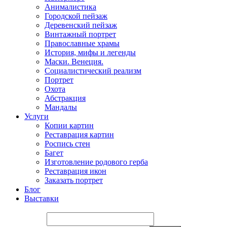
Анималистика
Городской пейзаж
Деревенский пейзаж
Винтажный портрет
Православные храмы
История, мифы и легенды
Маски. Венеция.
Социалистический реализм
Портрет
Охота
Абстракция
Мандалы
Услуги
Копии картин
Реставрация картин
Роспись стен
Багет
Изготовление родового герба
Реставрация икон
Заказать портрет
Блог
Выставки