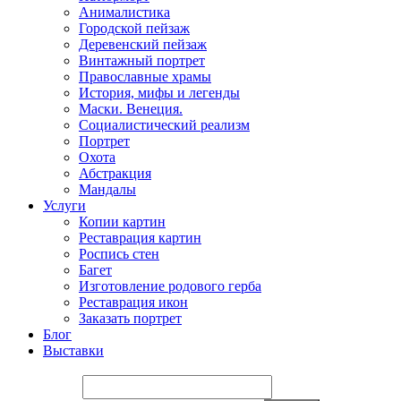
Анималистика
Городской пейзаж
Деревенский пейзаж
Винтажный портрет
Православные храмы
История, мифы и легенды
Маски. Венеция.
Социалистический реализм
Портрет
Охота
Абстракция
Мандалы
Услуги
Копии картин
Реставрация картин
Роспись стен
Багет
Изготовление родового герба
Реставрация икон
Заказать портрет
Блог
Выставки