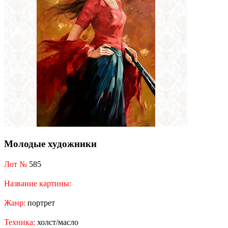
Молодые художники
Лот №
585
Название картины:
Жанр:
портрет
Техника:
холст/масло