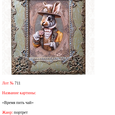
Лот №
711
Название картины:
«Время пить чай»
Жанр:
портрет