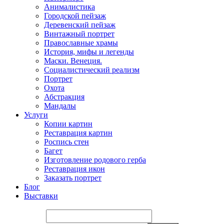
Анималистика
Городской пейзаж
Деревенский пейзаж
Винтажный портрет
Православные храмы
История, мифы и легенды
Маски. Венеция.
Социалистический реализм
Портрет
Охота
Абстракция
Мандалы
Услуги
Копии картин
Реставрация картин
Роспись стен
Багет
Изготовление родового герба
Реставрация икон
Заказать портрет
Блог
Выставки