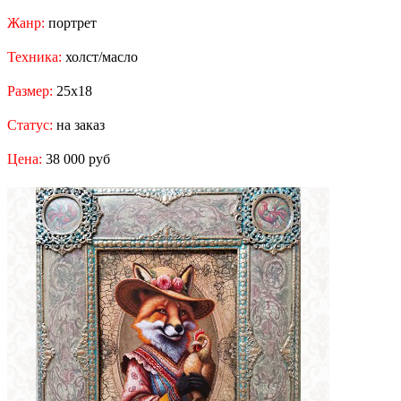
Жанр:
портрет
Техника:
холст/масло
Размер:
25x18
Статус:
на заказ
Цена:
38 000 руб