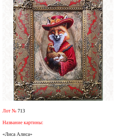
Лот №
713
Название картины:
«Лиса Алиса»