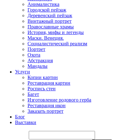
Анималистика
Городской пейзаж
Деревенский пейзаж
Винтажный портрет
Православные храмы
История, мифы и легенды
Маски. Венеция.
Социалистический реализм
Портрет
Охота
Абстракция
Мандалы
Услуги
Копии картин
Реставрация картин
Роспись стен
Багет
Изготовление родового герба
Реставрация икон
Заказать портрет
Блог
Выставки