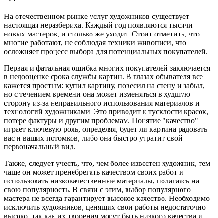
На отечественном рынке услуг художников существует
настоящая неразбериха. Каждый год появляются тысячи
новых мастеров, и столько же уходит. Стоит отметить, что
многие работают, не соблюдая техники живописи, что
осложняет процесс выбора для потенциальных покупателей.
Первая и фатальная ошибка многих покупателей заключается
в недооценке срока службы картин. В глазах обывателя все
кажется простым: купил картину, повесил на стену и забыл,
но с течением времени она может изменяться в худшую
сторону из-за неправильного использования материалов и
технологий художниками. Это приводит к тусклости красок,
потере фактуры и другим проблемам. Понятие "качество"
играет ключевую роль, определяя, будет ли картина радовать
вас и ваших потомков, либо она быстро утратит свой
первоначальный вид.
Также, следует учесть, что, чем более известен художник, тем
чаще он может пренебрегать качеством своих работ и
использовать низкокачественные материалы, полагаясь на
свою популярность. В связи с этим, выбор популярного
мастера не всегда гарантирует высокое качество. Необходимо
исключить художников, ценящих свои работы недостаточно
высоко, так как их творения могут быть низкого качества и