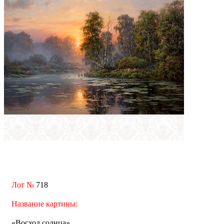
Лот №
718
Название картины:
«Восход солнца»