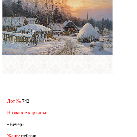
Лот №
742
Название картины:
«Вечер»
Жанр:
пейзаж