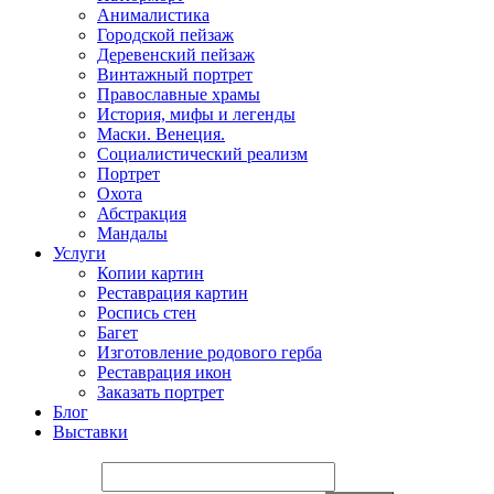
Анималистика
Городской пейзаж
Деревенский пейзаж
Винтажный портрет
Православные храмы
История, мифы и легенды
Маски. Венеция.
Социалистический реализм
Портрет
Охота
Абстракция
Мандалы
Услуги
Копии картин
Реставрация картин
Роспись стен
Багет
Изготовление родового герба
Реставрация икон
Заказать портрет
Блог
Выставки