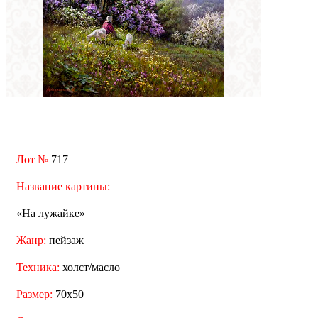
Лот №
717
Название картины:
«На лужайке»
Жанр:
пейзаж
Техника:
холст/масло
Размер:
70x50