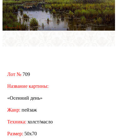
Лот №
709
Название картины:
«Осенний день»
Жанр:
пейзаж
Техника:
холст/масло
Размер:
50x70